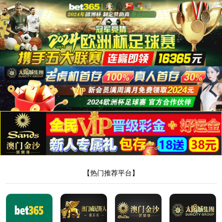
suncitygroup太阳新城
suncitygroup太阳新城
关于我们
产品