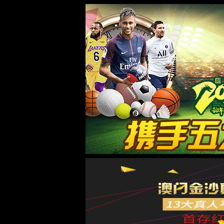
suncitygroup太阳新城
suncitygroup太阳新城
关于我们