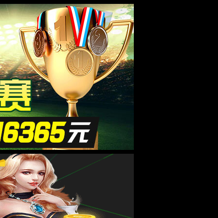
中文
EN
86-570-3888828
织架构
创新与服务
联系我们